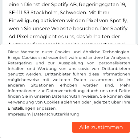
einen Dienst der Spotify AB, Regeringsgatan 19,
SE-111 53 Stockholm, Schweden. Mit Ihrer
Einwilligung aktivieren wir den Pixel von Spotify,
wenn Sie unsere Website besuchen. Der Spotify
Ad Pixel ermöglicht es uns, das Verhalten der
Nutzer auf unserer Webseite auszuwerten und
Diese Webseite nutzt Cookies und ähnliche Technologien.
zu analysieren. Diese Verarbeitung dient dazu,
Einige Cookies sind essentiell, während andere für Analysen,
Inhalte effizient auszuliefern und die
Retargeting und zur Ausspielung von personalisierten
Wirksamkeit unserer Werbemaßnahmen zu
Inhalten und Werbung von uns sowie von Drittanbietern
genutzt werden. Drittanbieter führen diese Informationen
überprüfen.
möglicherweise mit weiteren Daten zusammen, die in
anderen Situationen erhoben worden sind. Mehr
Die Verarbeitung erfolgt auf Grundlage Ihrer
Informationen zur Datenverarbeitung durch uns und Dritte
finden Sie in unseren
Datenschutzhinweisen
. Sie können die
Einwilligung gemäß Art. 6 Abs. 1 lit. a DSGVO, die
Verwendung von Cookies
ablehnen
oder jederzeit über Ihre
Sie über unser Cookie-Banner erteilen können.
Einstellungen
anpassen.
Sie können Ihre Einwilligung jederzeit mit
Impressum
|
Datenschutzerklärung
Wirkung für die Zukunft widerrufen, indem Sie
Alle zustimmen
die Cookie-Einstellungen auf unserer Webseite
anpassen.