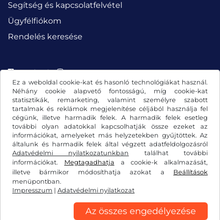
Segítség és kapcsolatfelvétel
Ügyfélfiókom
Rendelés keresése
Facebook
Instagram
Ez a weboldal cookie-kat és hasonló technológiákat használ.
Néhány cookie alapvető fontosságú, míg cookie-kat
statisztikák, remarketing, valamint személyre szabott
tartalmak és reklámok megjelenítése céljából használja fel
cégünk, illetve harmadik felek. A harmadik felek esetleg
további olyan adatokkal kapcsolhatják össze ezeket az
információkat, amelyeket más helyzetekben gyűjtöttek. Az
általunk és harmadik felek által végzett adatfeldolgozásról
Adatvédelmi nyilatkozatunkban
találhat további
információkat.
Megtagadhatja
a cookie-k alkalmazását,
illetve bármikor módosíthatja azokat a
Beállítások
Általános szerződési feltételek/elállási jog
menüpontban.
Impresszum
|
Adatvédelmi nyilatkozat
Adatvédelmi nyilatkozat
Cookie-beállítások
Impresszum
Az összes engedélyezése