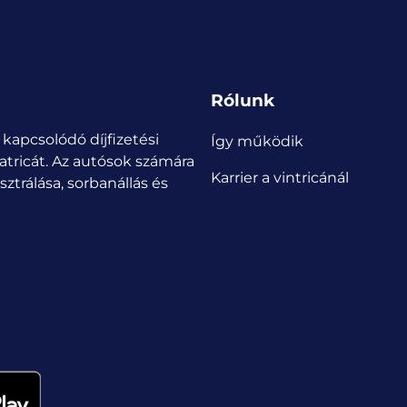
Rólunk
 kapcsolódó díjfizetési
Így működik
atricát.
Az autósok számára
Karrier a vintricánál
ztrálása, sorbanállás és