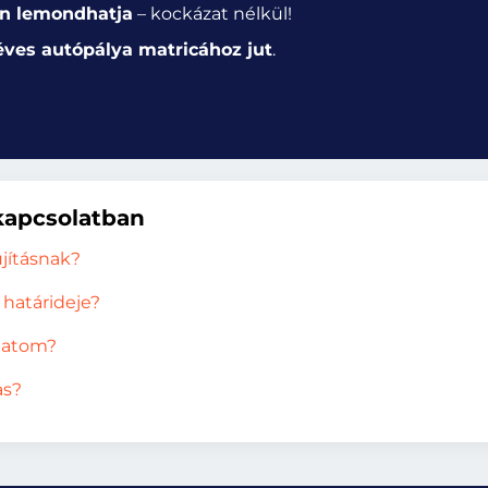
n lemondhatja
– kockázat nélkül!
éves autópálya matricához jut
.
kapcsolatban
jításnak?
határideje?
lhatom?
as?