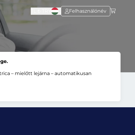
TL ₺
TRY
Felhasználónév
ge.
rica – mielőtt lejárna – automatikusan