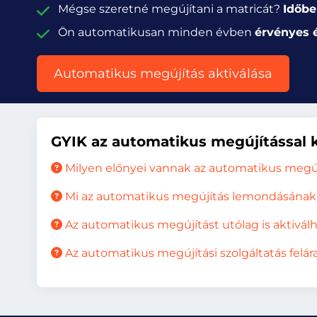
Mégse szeretné megújítani a matricát?
Időbe
Ön automatikusan minden évben
érvényes 
Automatikus megújítás aktiválása
GYIK az automatikus megújítással 
Milyen előnyei vannak az automatikus megú
Mi az automatikus megújítás lemondásának 
Az automatikus megújítást utólag is aktivá
Az automatikus megújítási szolgáltatás felár