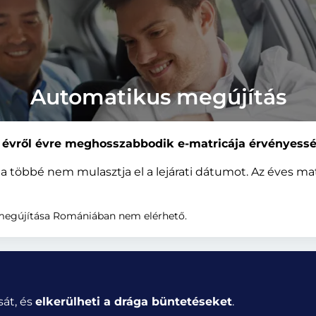
Automatikus megújítás
 évről évre meghosszabbodik e-matricája érvényessé
 többé nem mulasztja el a lejárati dátumot. Az éves mat
 megújítása Romániában nem elérhető.
sát, és
elkerülheti a drága büntetéseket
.