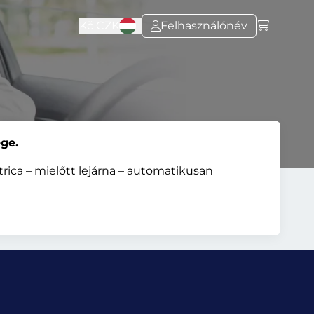
Kč
CZK
Felhasználónév
ge.
rica – mielőtt lejárna – automatikusan