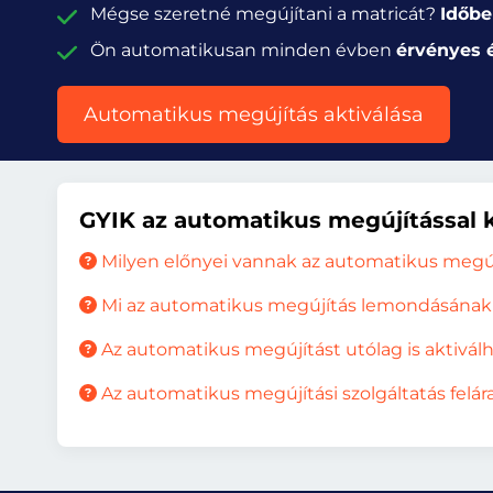
Mégse szeretné megújítani a matricát?
Időbe
Ön automatikusan minden évben
érvényes 
Automatikus megújítás aktiválása
GYIK az automatikus megújítással 
Milyen előnyei vannak az automatikus megú
Mi az automatikus megújítás lemondásának 
Az automatikus megújítást utólag is aktivá
Az automatikus megújítási szolgáltatás felár