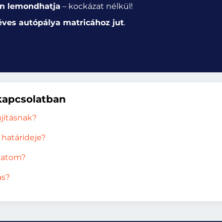
n lemondhatja
– kockázat nélkül!
éves autópálya matricához jut
.
kapcsolatban
jításnak?
határideje?
lhatom?
as?