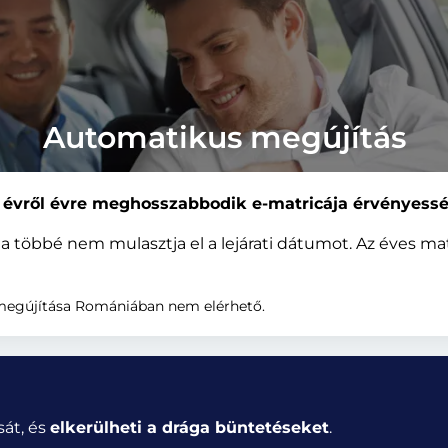
Automatikus megújítás
 évről évre meghosszabbodik e-matricája érvényessé
 többé nem mulasztja el a lejárati dátumot. Az éves mat
 megújítása Romániában nem elérhető.
sát, és
elkerülheti a drága büntetéseket
.