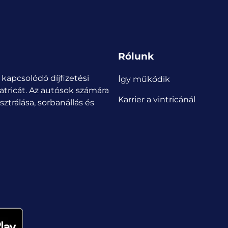
Rólunk
 kapcsolódó díjfizetési
Így működik
atricát.
Az autósok számára
Karrier a vintricánál
ztrálása, sorbanállás és