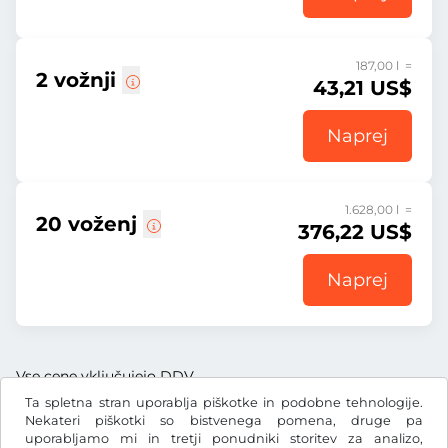
187,00 l =
2 vožnji
43,21 US$
Naprej
1.628,00 l =
20 voženj
376,22 US$
Naprej
Vse cene vključujejo DDV.
Ta spletna stran uporablja piškotke in podobne tehnologije.
Nekateri piškotki so bistvenega pomena, druge pa
uporabljamo mi in tretji ponudniki storitev za analizo,