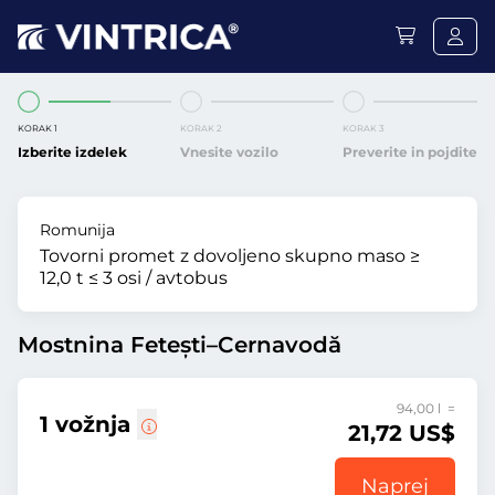
KORAK 1
KORAK 2
KORAK 3
Izberite izdelek
Vnesite vozilo
Preverite in pojdite
Romunija
Tovorni promet z dovoljeno skupno maso ≥
12,0 t ≤ 3 osi / avtobus
Mostnina Fetești–Cernavodă
94,00 l =
1 vožnja
21,72 US$
Naprej