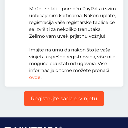
Možete platiti pomoću PayPal-a i svim
uobičajenim karticama. Nakon uplate,
registracija vaše registarske tablice će
se izvršiti za nekoliko trenutaka.
Želimo vam uvek prijatnu vožnju!
Imajte na umu da nakon što je vaša
vinjeta uspešno registrovana, više nije
moguće odustati od ugovora. Više
informacija o tome možete pronaći
ovde
.
Registrujte sada e-vinjetu