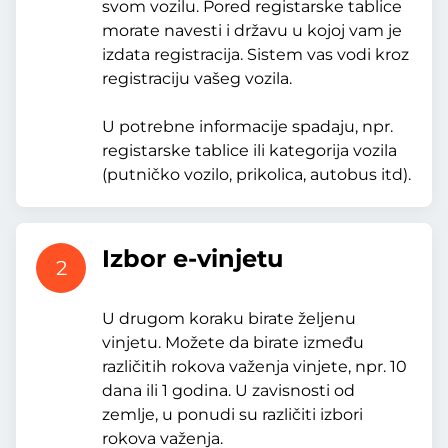
svom vozilu. Pored registarske tablice
morate navesti i državu u kojoj vam je
izdata registracija. Sistem vas vodi kroz
registraciju vašeg vozila.
U potrebne informacije spadaju, npr.
registarske tablice ili kategorija vozila
(putničko vozilo, prikolica, autobus itd).
Izbor e-vinjetu
2
U drugom koraku birate željenu
vinjetu. Možete da birate između
različitih rokova važenja vinjete, npr. 10
dana ili 1 godina. U zavisnosti od
zemlje, u ponudi su različiti izbori
rokova važenja.