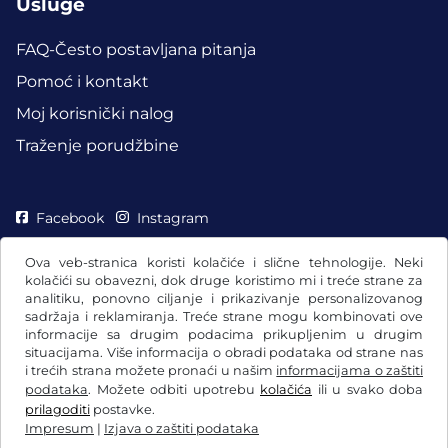
Usluge
FAQ-Često postavljana pitanja
Pomoć i kontakt
Moj korisnički nalog
Traženje porudžbine
Facebook
Instagram
Ova veb-stranica koristi kolačiće i slične tehnologije. Neki
kolačići su obavezni, dok druge koristimo mi i treće strane za
analitiku, ponovno ciljanje i prikazivanje personalizovanog
sadržaja i reklamiranja. Treće strane mogu kombinovati ove
informacije sa drugim podacima prikupljenim u drugim
situacijama. Više informacija o obradi podataka od strane nas
i trećih strana možete pronaći u našim
informacijama o zaštiti
podataka
. Možete odbiti upotrebu
kolačića
ili u svako doba
prilagoditi
postavke.
Impresum
|
Izjava o zaštiti podataka
Opšti uslovi poslovanja / pravo na opoziv