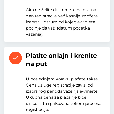
Ako ne želite da krenete na put na
dan registracije već kasnije, možete
izabrati i datum od kojeg e-vinjeta
počinje da važi (datum početka
važenja).
Platite onlajn i krenite
na put
U poslednjem koraku plaćate takse.
Cena usluge registracije zavisi od
izabranog perioda važenja e-vinjete.
Ukupna cena za plaćanje biće
izračunata i prikazana tokom procesa
registracije.