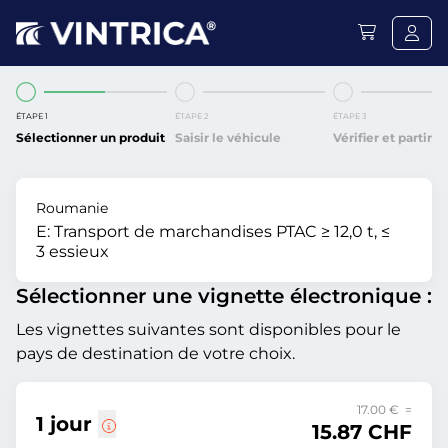
ÉTAPE 1
ÉTAPE 2
ÉTAPE 3
Sélectionner un produit
Saisir le véhicule
Vérifier et partir
Roumanie
E:
Transport de marchandises PTAC ≥ 12,0 t, ≤
3 essieux
Sélectionner une vignette électronique :
Les vignettes suivantes sont disponibles pour le
pays de destination de votre choix.
17.00 € =
1 jour
15.87 CHF