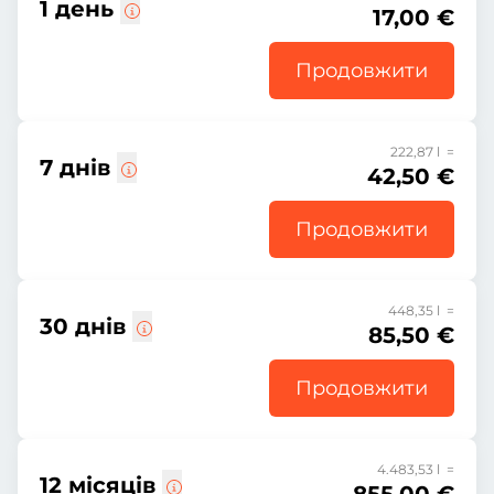
1 день
17,00 €
Продовжити
222,87 l =
7 днів
42,50 €
Продовжити
448,35 l =
30 днів
85,50 €
Продовжити
4.483,53 l =
12 місяців