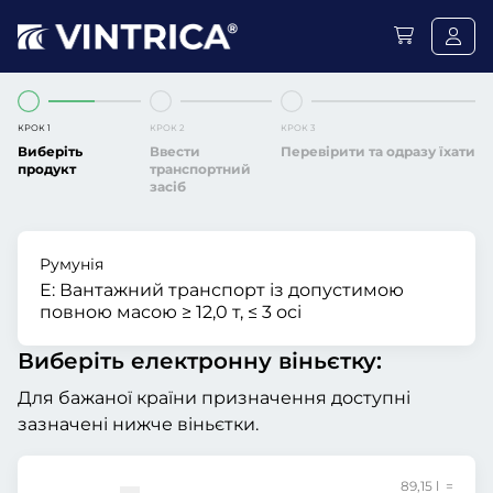
КРОК 1
КРОК 2
КРОК 3
Виберіть
Ввести
Перевірити та одразу їхати
продукт
транспортний
засіб
Румунія
E:
Вантажний транспорт із допустимою
повною масою ≥ 12,0 т, ≤ 3 осі
Виберіть електронну віньєтку:
Для бажаної країни призначення доступні
зазначені нижче віньєтки.
89,15 l =