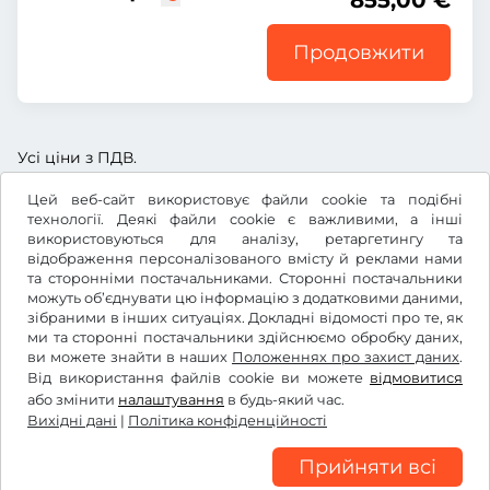
855,00 €
Продовжити
Усі ціни з ПДВ.
Цей веб-сайт використовує файли cookie та подібні
технології. Деякі файли cookie є важливими, а інші
використовуються для аналізу, ретаргетингу та
відображення персоналізованого вмісту й реклами нами
€
EUR
та сторонніми постачальниками. Сторонні постачальники
можуть об’єднувати цю інформацію з додатковими даними,
зібраними в інших ситуаціях. Докладні відомості про те, як
ми та сторонні постачальники здійснюємо обробку даних,
Facebook
Instagram
ви можете знайти в наших
Положеннях про захист даних
.
Від використання файлів cookie ви можете
відмовитися
Умови та положення /право на відкликання
або змінити
налаштування
в будь-який час.
Політика конфіденційності
Вихідні дані
|
Політика конфіденційності
Налаштування файлів cookie
Вихідні дані
Прийняти всі