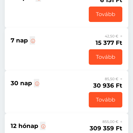
6 151 Ft
Tovább
42,50 € =
7 nap
15 377 Ft
Tovább
85,50 € =
30 nap
30 936 Ft
Tovább
855,00 € =
12 hónap
309 359 Ft