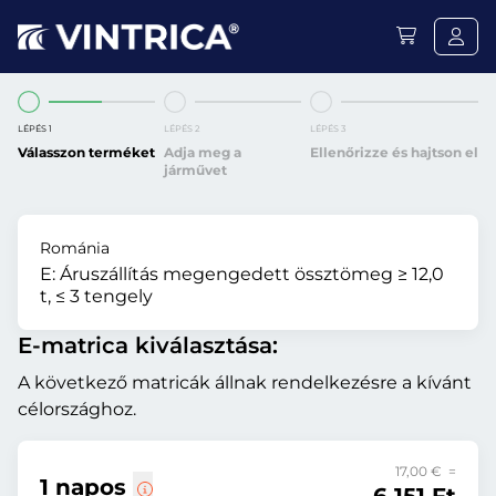
LÉPÉS 1
LÉPÉS 2
LÉPÉS 3
Válasszon terméket
Adja meg a
Ellenőrizze és hajtson el
járművet
Románia
E:
Áruszállítás megengedett össztömeg ≥ 12,0
t, ≤ 3 tengely
E-matrica kiválasztása:
A következő matricák állnak rendelkezésre a kívánt
célországhoz.
17,00 € =
1 napos