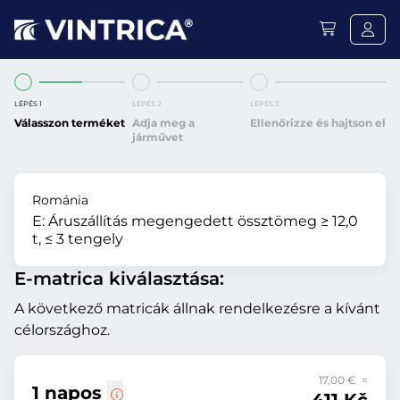
LÉPÉS 1
LÉPÉS 2
LÉPÉS 3
Válasszon terméket
Adja meg a
Ellenőrizze és hajtson el
járművet
Románia
E:
Áruszállítás megengedett össztömeg ≥ 12,0
t, ≤ 3 tengely
E-matrica kiválasztása:
A következő matricák állnak rendelkezésre a kívánt
célországhoz.
17,00 € =
1 napos