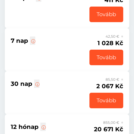
411 Kč
Tovább
42,50 € =
7 nap
1 028 Kč
Tovább
85,50 € =
30 nap
2 067 Kč
Tovább
855,00 € =
12 hónap
20 671 Kč