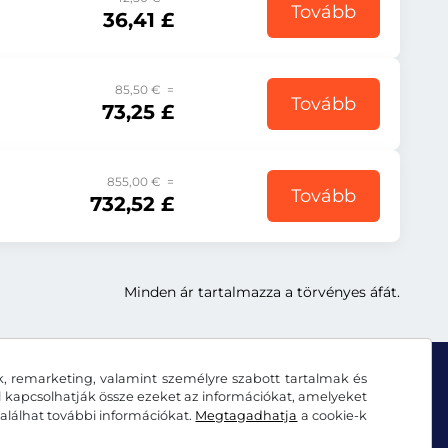
Tovább
36,41 £
85,50 € =
Tovább
73,25 £
855,00 € =
Tovább
732,52 £
Minden ár tartalmazza a törvényes áfát.
k, remarketing, valamint személyre szabott tartalmak és
al kapcsolhatják össze ezeket az információkat, amelyeket
alálhat további információkat.
Megtagadhatja
a cookie-k