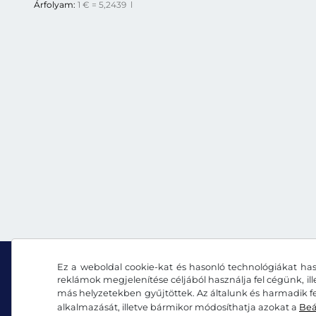
Árfolyam:
1 € = 5,2439 l
Ez a weboldal cookie-kat és hasonló technológiákat has
reklámok megjelenítése céljából használja fel cégünk, il
más helyzetekben gyűjtöttek. Az általunk és harmadik fe
Facebook
Instagram
alkalmazását, illetve bármikor módosíthatja azokat a
Beá