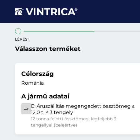
LÉPÉS 1
Válasszon terméket
Célország
Románia
A jármű adatai
E:
Áruszállítás megengedett össztömeg ≥
12,0 t, ≤ 3 tengely
12 tonna feletti össztömeg, legfeljebb 3
tengellyel (beleértve)