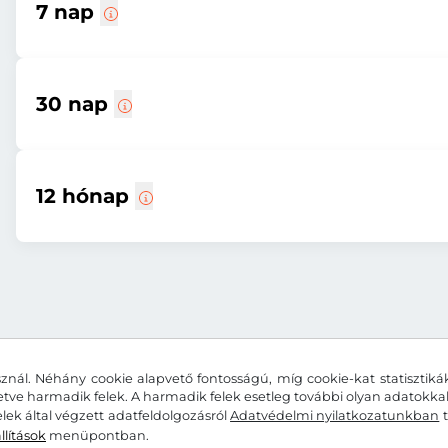
7 nap
30 nap
12 hónap
znál. Néhány cookie alapvető fontosságú, míg cookie-kat statisztiká
letve harmadik felek. A harmadik felek esetleg további olyan adatokk
lek által végzett adatfeldolgozásról
Adatvédelmi nyilatkozatunkban
t
llítások
menüpontban.