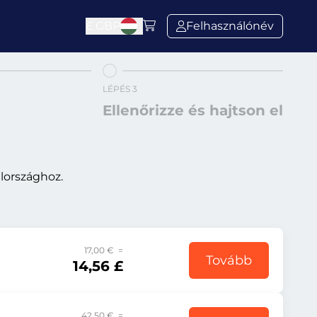
£
GBP
Felhasználónév
LÉPÉS 3
Ellenőrizze és hajtson el
lországhoz.
17,00 € =
Tovább
14,56 £
42,50 € =