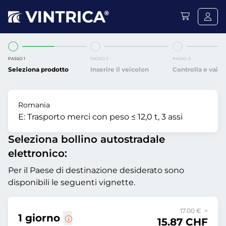
PASSO 1
PASSO 2
PASSO 3
Seleziona prodotto
Inserire il veicolon
Controlla e vai
Romania
E:
Trasporto merci con peso ≤ 12,0 t, 3 assi
Seleziona bollino autostradale
elettronico:
Per il Paese di destinazione desiderato sono
disponibili le seguenti vignette.
17.00 € =
1 giorno
15.87 CHF