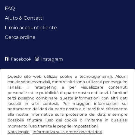
FAQ
Aiuto & Contatti
Il mio account cliente
Cerca ordine
Facebook
Instagram
Questo sito web utilizza cookie e tecnologie simili. Alcuni
cookie sono essenziali, mentre altri sono utilizzati per eseguire
l’analisi, il retargeting e per visualizzare contenuti
personalizzati e pubblicità da parte nostra e di terzi. I fornitori
terzi possono combinare queste informazioni con altri dati
raccolti in altri contesti. Per maggiori informazioni sul
trattamento dei dati da parte nostra e di terzi fare riferimento
alla nostra
Informativa sulla protezione dei dati
. è sempre
possibile
rifiutare
l’uso dei cookie o limitarne in qualsiasi
CGC / Diritto di recesso
momento l’uso tramite le proprie
Impostazioni
.
Nota legale
|
Informativa sulla protezione dei dati
Informativa sulla protezione dei dati