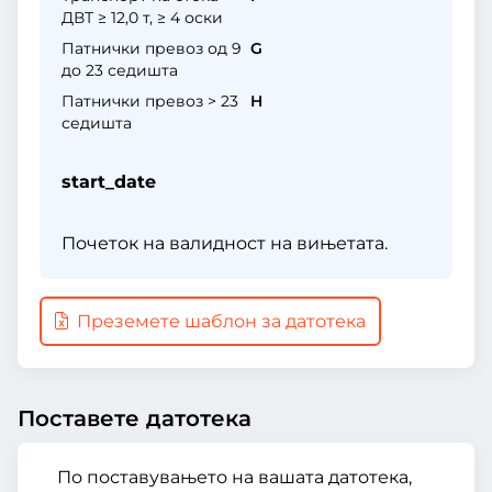
ДВТ ≥ 12,0 т, ≥ 4 оски
Патнички превоз од 9
G
до 23 седишта
Патнички превоз > 23
H
седишта
start_date
Почеток на валидност на вињетата.
Преземете шаблон за датотека
Поставете датотека
По поставувањето на вашата датотека,