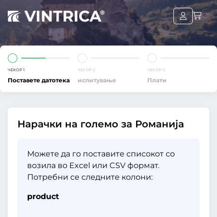
ЧЕКОР 1
ЧЕКОР 2
ЧЕКОР 3
Поставете датотека
испитување
Плати
Нарачки на големо за Романија
Можете да го поставите списокот со
возила во Excel или CSV формат.
Потребни се следните колони:
product