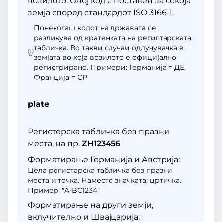
возилото. Овој код е поставен за секоја
земја според стандардот ISO 3166-1.
Понекогаш кодот на државата се
разликува од кратенката на регистарската
табличка. Во такви случаи одлучувачка е
земјата во која возилото е официјално
регистрирано. Примери: Германија = ДЕ,
Франција = СР
plate
Регистерска табличка без празни
места, на пр.
ZH123456
Форматирање Германија и Австрија:
Цела регистарска табличка без празни
места и точка. Наместо значката: цртичка.
Пример: "A-BC1234"
Форматирање на други земји,
вклучително и Швајцарија: