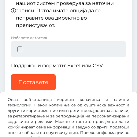
нашиот систем проверува за неточни
записи. Потоа имате опција да го
поправите ова директно во
прелистувачот.
Изберете датотека
Поддржани формати: Excel или CSV
Поставете
Оваа веб-страница користи колачиња и слични
технологии. Некои колачиња се од суштинска важност, а
други ги користиме ние или трети провајдери за анализи,
за ретаргетирање и за репродукција на персонализирани
содржини и реклами. Можно е третите провајдери да ги
CHF
комбинираат овие информации заедно со други податоци
што ги собрале во други ситуации. Повеќе информации во