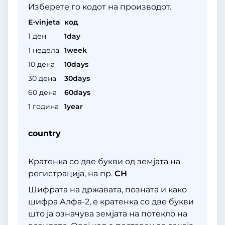
Изберете го кодот на производот.
Е-vinjeta
код
1 ден
1day
1 недела
1week
10 дена
10days
30 дена
30days
60 дена
60days
1 година
1year
country
Кратенка со две букви од земјата на
регистрација, на пр.
CH
Шифрата на државата, позната и како
шифра Алфа-2, е кратенка со две букви
што ја означува земјата на потекло на