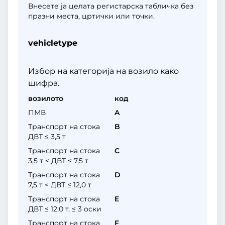
Внесете ја целата регистарска табличка без
празни места, цртички или точки.
vehicletype
Избор на категорија на возило како
шифра.
возилото
код
ПМВ
A
Транспорт на стока
B
ДВТ ≤ 3,5 т
Транспорт на стока
C
3,5 т < ДВТ ≤ 7,5 т
Транспорт на стока
D
7,5 т < ДВТ ≤ 12,0 т
Транспорт на стока
E
ДВТ ≤ 12,0 т, ≤ 3 оски
Транспорт на стока
F