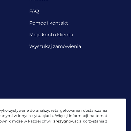
FAQ
Pomoc i kontakt
Moje konto klienta
Wyszukaj zamówienia
wykorzystywane do analizy, retargetowania i dostarczania
branymi w innych sytuacjach. Więcej informacji na temat
kownik może w każdej chwili
zrezygnować
z korzystania z