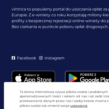
vintrica to popularny portal do uiszczania opłat z
Europie. Z e-winiety co roku korzystają miliony k
profity z bezpiecznej rejestracji online winiety do
Bez czekania w punkcie poboru opłat drogowych.
Facebook
Instagram
Ta strona internetowa używa plików cookie i podobnych t
spersonalizowanych treści i reklam od nas i od osób tr
przetwarzania danych przez nas i osoby trzecie można 
plików cookie lub zmienić swoje
ustawienia
.