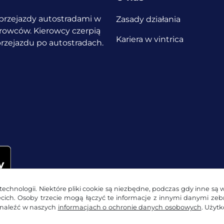
a przejazdy autostradami w
Zasady działania
ierowców.
Kierowcy czerpią
Kariera w vintrica
 przejazdu po autostradach.
echnologii. Niektóre pliki cookie są niezbędne, podczas gdy inne są 
zecich. Osoby trzecie mogą łączyć te informacje z innymi danymi ze
znaleźć w naszych
informacjach o ochronie danych osobowych
. Użyt