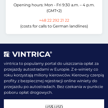
Opening hours: Mon - Fri 9:30 a.m. – 4 p.m.
(GMT+2)
+48 22 292 21 22
(costs for calls to German landlines)
vintrica to popularny portal do uiszczania opłat za
przejazdy autostradami w Europie. Z e-winiety co
roku korzystają miliony kierowców.
Kierowcy czerpią
profity z bezpiecznej rejestracji online winiety do
przejazdu po autostradach. Bez czekania w punkcie
poboru opłat drogowych.
US$
USD