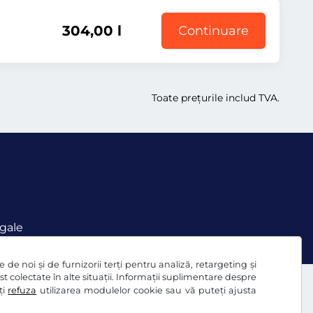
304,00 l
Continuare
Toate prețurile includ TVA.
gale
de noi și de furnizorii terți pentru analiză, retargeting și
ost colectate în alte situații. Informații suplimentare despre
ți
refuza
utilizarea modulelor cookie sau vă puteți ajusta