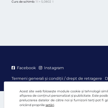
Curs de schimb:
1 l = 5,0802 l
Facebook
Instagram
Termeni generali şi condiţii / drept de retragere
D
Acest site web folosește module cookie și tehnologii simila
afișarea de conținut personalizat și publicitate. Este posibi
prelucrarea datelor de către noi și furnizorii terți pot fi
oricând propriile
setări
.