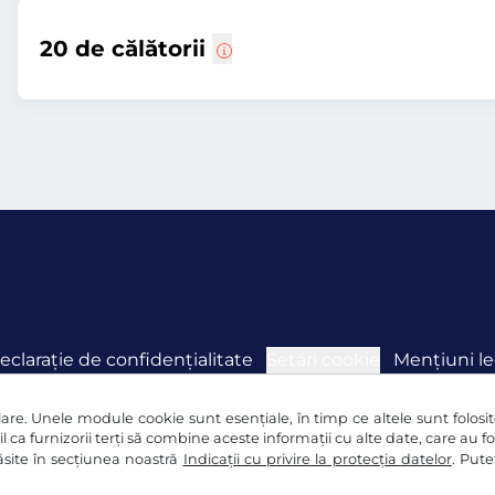
20 de călătorii
eclaraţie de confidențialitate
Setări cookie
Mențiuni le
re. Unele module cookie sunt esențiale, în timp ce altele sunt folosite 
l ca furnizorii terți să combine aceste informații cu alte date, care au f
 găsite în secțiunea noastră
Indicații cu privire la protecția datelor
. Pute