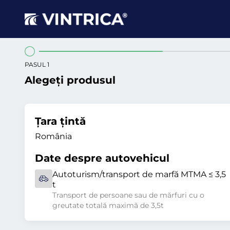
PASUL 1
Alegeți produsul
Țara țintă
România
Date despre autovehicul
Autoturism/transport de marfă MTMA ≤ 3,5
t
Transport de persoane sau de mărfuri cu o
greutate totală maximă de 3,5t