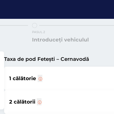
PASUL 2
Introduceți vehiculul
Taxa de pod Fetești – Cernavodă
1 călătorie
2 călătorii