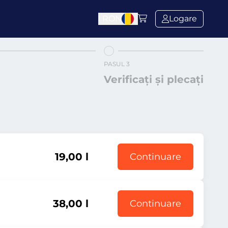
l
RON
Logare
PASUL 3
Verificați și plecați
19,00 l
Continuare
38,00 l
Continuare