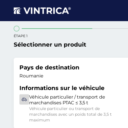
ÉTAPE 1
Sélectionner un produit
Pays de destination
Roumanie
Informations sur le véhicule
Véhicule particulier / transport de
marchandises PTAC ≤ 3,5 t
Véhicule particulier ou transport de
marchandises avec un poids total de 3,5 t
maximum