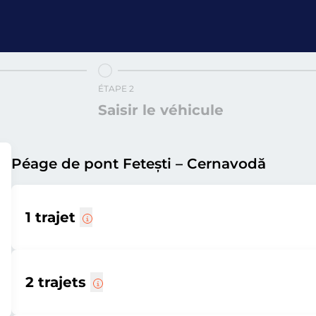
ÉTAPE 2
Saisir le véhicule
Péage de pont Fetești – Cernavodă
1 trajet
2 trajets