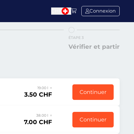
CHF
Connexion
ÉTAPE 3
Vérifier et partir
19.00 l =
Continuer
3.50 CHF
38.00 l =
Continuer
7.00 CHF