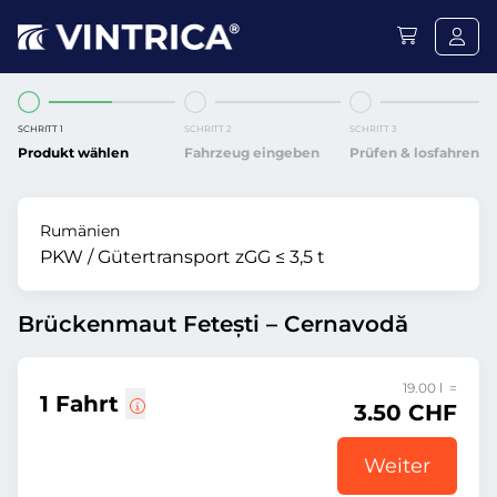
SCHRITT 1
SCHRITT 2
SCHRITT 3
Produkt wählen
Fahrzeug eingeben
Prüfen & losfahren
Rumänien
PKW / Gütertransport zGG ≤ 3,5 t
Brückenmaut Fetești – Cernavodă
19.00 l =
1 Fahrt
3.50 CHF
Weiter