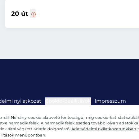
20 út
elmi nyilatkozat
Cookie-beállítások
Impresszum
znál. Néhány cookie alapvető fontosságú, míg cookie-kat statisztiká
letve harmadik felek. A harmadik felek esetleg további olyan adatokk
lek által végzett adatfeldolgozásról
Adatvédelmi nyilatkozatunkban
t
llítások
menüpontban.