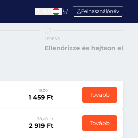
Ft
HUF
Felhasználónév
LÉPÉS 3
Ellenőrizze és hajtson el
19,00 l =
Tovább
1 459 Ft
38,00 l =
Tovább
2 919 Ft