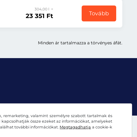
304,00 l =
Tovább
23 351 Ft
Minden ár tartalmazza a törvényes áfát.
k, remarketing, valamint személyre szabott tartalmak és
al kapcsolhatják össze ezeket az információkat, amelyeket
alálhat további információkat.
Megtagadhatja
a cookie-k