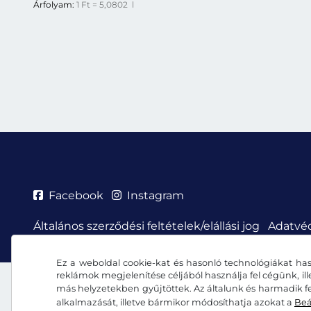
Árfolyam:
1 Ft = 5,0802 l
Facebook
Instagram
Általános szerződési feltételek/elállási jog
Adatvéd
Ez a weboldal cookie-kat és hasonló technológiákat has
reklámok megjelenítése céljából használja fel cégünk, il
más helyzetekben gyűjtöttek. Az általunk és harmadik fe
alkalmazását, illetve bármikor módosíthatja azokat a
Beá