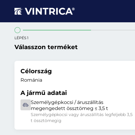
LÉPÉS 1
Válasszon terméket
Célország
Románia
A jármű adatai
Személygépkocsi / áruszállítás
megengedett össztömeg ≤ 3,5 t
Személygépkocsi vagy áruszállítás legfeljebb 3,5
t össztömegig