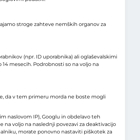
izvajamo stroge zahteve nemških organov za
orabnikov (npr. ID uporabnika) ali oglaševalskimi
po 14 mesecih.
Podrobnosti so na voljo na
jte, da v tem primeru morda ne boste mogli
ašim naslovom IP), Googlu in obdelavo teh
e na voljo na naslednji povezavi za deaktivacijo
unalniku, morate ponovno nastaviti piškotek za