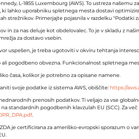
nedy, L-1855 Luxembourg (AWS). To ustreza našemu zako
u, ki lahko uporabniku spletnega mesta dostavi optimiz
strežnikov. Primerjajte pojasnila v razdelku "Podatki z
in za nas deluje kot obdelovalec. To je v skladu z našim 
mrežja za dostavo vsebin.
vor uspešen, je treba ugotoviti v okviru tehtanja intereso
 ali pogodbeno obvezna. Funkcionalnost spletnega mest
ko časa, kolikor je potrebno za opisane namene.
raniti svoje podatke iz sistema AWS, obiščite:
https://aw
ednarodnih prenosih podatkov. Ti veljajo za vse globaln
 na standardnih pogodbenih klavzulah EU (SCC). Za več i
GDPR_DPA.pdf
.
A je certificirana za ameriško-evropski sporazum o varst
EU.