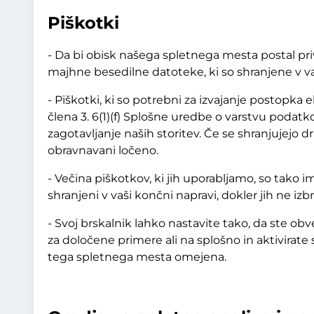
Piškotki
- Da bi obisk našega spletnega mesta postal pri
majhne besedilne datoteke, ki so shranjene v vaš
- Piškotki, ki so potrebni za izvajanje postopka 
člena 3. 6(1)(f) Splošne uredbe o varstvu podat
zagotavljanje naših storitev. Če se shranjujejo dr
obravnavani ločeno.
- Večina piškotkov, ki jih uporabljamo, so tako 
shranjeni v vaši končni napravi, dokler jih ne 
- Svoj brskalnik lahko nastavite tako, da ste ob
za določene primere ali na splošno in aktivirate
tega spletnega mesta omejena.