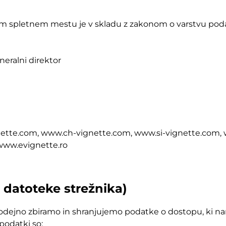
tem spletnem mestu je v skladu z zakonom o varstvu po
neralni direktor
ette.com, www.ch-vignette.com, www.si-vignette.com,
www.evignette.ro
 datoteke strežnika)
ejno zbiramo in shranjujemo podatke o dostopu, ki nam
podatki so: