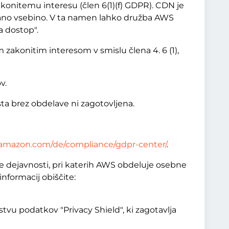
nitemu interesu (člen 6(1)(f) GDPR). CDN je
irano vsebino. V ta namen lahko družba AWS
a dostop".
zakonitim interesom v smislu člena 4. 6 (1),
v.
a brez obdelave ni zagotovljena.
s.amazon.com/de/compliance/gdpr-center/
.
e dejavnosti, pri katerih AWS obdeluje osebne
nformacij obiščite:
vu podatkov "Privacy Shield", ki zagotavlja