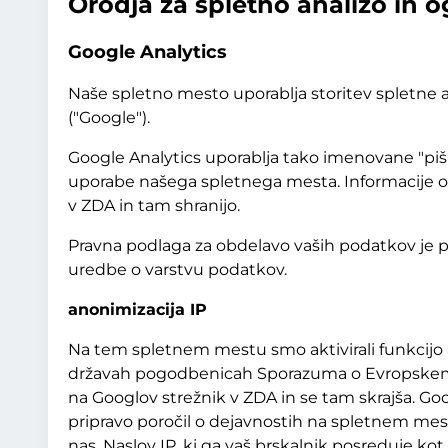
Orodja za spletno analizo in 
Google Analytics
Naše spletno mesto uporablja storitev spletne a
("Google").
Google Analytics uporablja tako imenovane "pišk
uporabe našega spletnega mesta. Informacije o v
v ZDA in tam shranijo.
Pravna podlaga za obdelavo vaših podatkov je privol
uredbe o varstvu podatkov.
anonimizacija IP
Na tem spletnem mestu smo aktivirali funkcijo a
državah pogodbenicah Sporazuma o Evropskem g
na Googlov strežnik v ZDA in se tam skrajša. 
pripravo poročil o dejavnostih na spletnem mes
nas. Naslov IP, ki ga vaš brskalnik posreduje ko