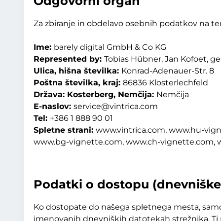
Odgovorni organ
Za zbiranje in obdelavo osebnih podatkov na 
Ime:
barely digital GmbH & Co KG
Represented by:
Tobias Hübner, Jan Kofoet, ge
Ulica, hišna številka:
Konrad-Adenauer-Str. 8
Poštna številka, kraj:
86836 Klosterlechfeld
Država: Kosterberg, Nemčija:
Nemčija
E-naslov:
service@vintrica.com
Tel:
+386 1 888 90 01
Spletne strani:
www.vintrica.com, www.hu-vign
www.bg-vignette.com, www.ch-vignette.com, 
Podatki o dostopu (dnevniške
Ko dostopate do našega spletnega mesta, samod
imenovanih dnevniških datotekah strežnika. Ti 