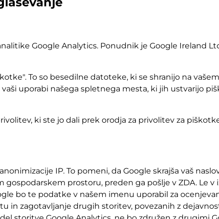
oglaševanje
nalitike Google Analytics. Ponudnik je Google Ireland Lt
otke". To so besedilne datoteke, ki se shranijo na vaše
aši uporabi našega spletnega mesta, ki jih ustvarijo piš
itev, ki ste jo dali prek orodja za privolitev za piškotke v
nonimizacije IP. To pomeni, da Google skrajša vaš naslov
ospodarskem prostoru, preden ga pošlje v ZDA. Le v iz
Google bo te podatke v našem imenu uporabil za ocenjev
tu in zagotavljanje drugih storitev, povezanih z dejavn
t del storitve Google Analytics, ne bo združen z drugimi 