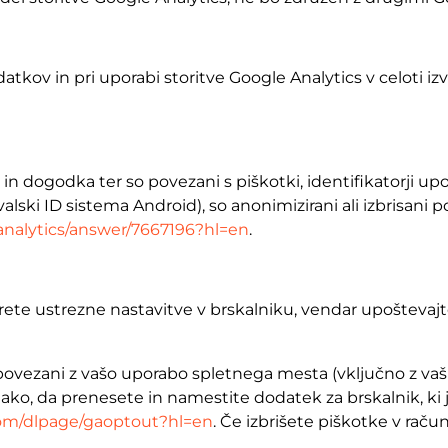
tkov in pri uporabi storitve Google Analytics v celoti 
 in dogodka ter so povezani s piškotki, identifikatorji up
valski ID sistema Android), so anonimizirani ali izbrisani 
analytics/answer/7667196?hl=en
.
rete ustrezne nastavitve v brskalniku, vendar upošteva
 so povezani z vašo uporabo spletnega mesta (vključno z v
ako, da prenesete in namestite dodatek za brskalnik, ki j
.com/dlpage/gaoptout?hl=en
. Če izbrišete piškotke v rač