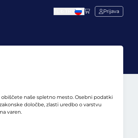
TL ₺
TRY
Prijava
ko obiščete naše spletno mesto.
Osebni podatki
 zakonske določbe, zlasti uredbo o varstvu
ma varen.