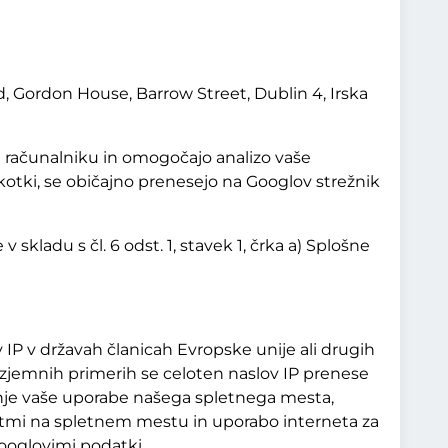
d, Gordon House, Barrow Street, Dublin 4, Irska
m računalniku in omogočajo analizo vaše
kotki, se običajno prenesejo na Googlov strežnik
 skladu s čl. 6 odst. 1, stavek 1, črka a) Splošne
 IP v državah članicah Evropske unije ali drugih
jemnih primerih se celoten naslov IP prenese
anje vaše uporabe našega spletnega mesta,
ostmi na spletnem mestu in uporabo interneta za
Googlovimi podatki.