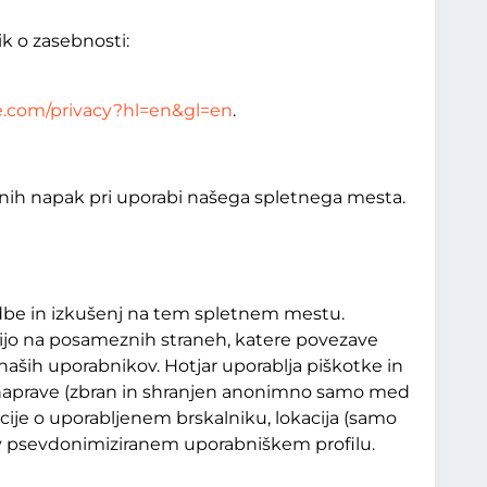
k o zasebnosti:
gle.com/privacy?hl=en&gl=en
.
ničnih napak pri uporabi našega spletnega mesta.
udbe in izkušenj na tem spletnem mestu.
bijo na posameznih straneh, katere povezave
 naših uporabnikov. Hotjar uporablja piškotke in
IP naprave (zbran in shranjen anonimno samo med
acije o uporabljenem brskalniku, lokacija (samo
i v psevdonimiziranem uporabniškem profilu.