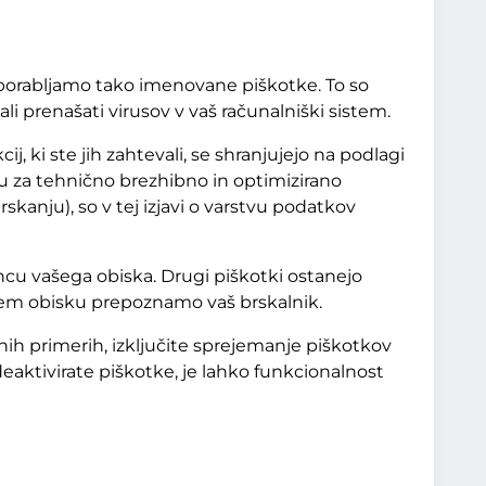
 uporabljamo tako imenovane piškotke. To so
li prenašati virusov v vaš računalniški sistem.
j, ki ste jih zahtevali, se shranjujejo na podlagi
su za tehnično brezhibno in optimizirano
rskanju), so v tej izjavi o varstvu podatkov
oncu vašega obiska. Drugi piškotki ostanejo
njem obisku prepoznamo vaš brskalnik.
znih primerih, izključite sprejemanje piškotkov
eaktivirate piškotke, je lahko funkcionalnost