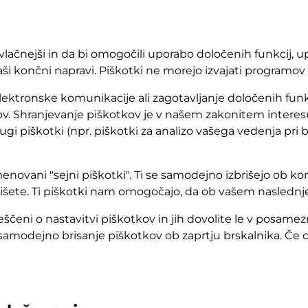
vlačnejši in da bi omogočili uporabo določenih funkcij,
i končni napravi. Piškotki ne morejo izvajati programov a
elektronske komunikacije ali zagotavljanje določenih funkci
kov. Shranjevanje piškotkov je v našem zakonitem intere
ugi piškotki (npr. piškotki za analizo vašega vedenja pri b
imenovani "sejni piškotki". Ti se samodejno izbrišejo ob k
izbrišete. Ti piškotki nam omogočajo, da ob vašem nasled
veščeni o nastavitvi piškotkov in jih dovolite le v posame
 samodejno brisanje piškotkov ob zaprtju brskalnika. Če d