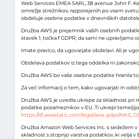
Web Services EMEA SARL, 38 avenue John F. Ken
omrežje strežnikov, razporejenih po vsem svet
obdeluje osebne podatke v dnevniških datotekah 
Družba AWS je prejemnik vaših osebnih podatkov 
stavek 1, točka f GDPR, da sami ne upravljamo o
Imate pravico, da ugovarjate obdelavi. Ali je ugo
Obdelava podatkov iz tega oddelka ni zakonsko
Družba AWS bo vaše osebne podatke hranila toli
Za več informacij o tem, kako ugovarjati in odst
Družba AWS je uvedla ukrepe za skladnost pri m
podatke posameznikov v EU. Ti ukrepi temeljijo
https://d1.awsstatic.com/legal/aws-gdpr/AWS_
Družba Amazon Web Services Inc. s sedežem v ZD
skladnost s stopnjo varstva podatkov, ki velja v 