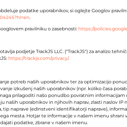
obdeluje podatke uporabnikov, si oglejte Googlov pravilni
6004245?hl=en
.
 Googlovem pravilniku o zasebnosti:
https://policies.goo
gotavlja podjetje TrackJS LLC. ("TrackJS") za analizo teh
kJS:
https://trackjs.com/privacy/
.
vanje potreb naših uporabnikov ter za optimizacijo pon
anje izkušenj naših uporabnikov (npr. koliko časa pora
m pomaga prilagoditi našo ponudbo povratnim informacijam
ju naših uporabnikov in njihovih naprav, zlasti naslov 
 tip naprave (edinstveni identifikatorji naprave), inform
tnega mesta. Hotjar te informacije v našem imenu shran
dajati podatke, zbrane v našem imenu.