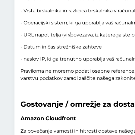
- Vrsta brskalnika in različica brskalnika v računa
- Operacijski sistem, ki ga uporablja vaš računaln
- URL napotitelja (vir/povezava, iz katerega ste 
- Datum in čas strežniške zahteve
- naslov IP, ki ga trenutno uporablja vaš računaln
Praviloma ne moremo podati osebne reference, ni
varstvu podatkov zaradi zaščite našega zakonite
Gostovanje / omrežje za dost
Amazon Cloudfront
Za povečanje varnosti in hitrosti dostave na