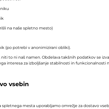
lniku
ik
prišli na naše spletno mesto)
ik (po potrebi v anonimizirani obliki).
ti to ni naš namen. Obdelava takšnih podatkov se izvaja 
ga interesa za izboljšanje stabilnosti in funkcionalnost
avo vsebin
šega spletnega mesta uporabljamo omrežje za dostavo v