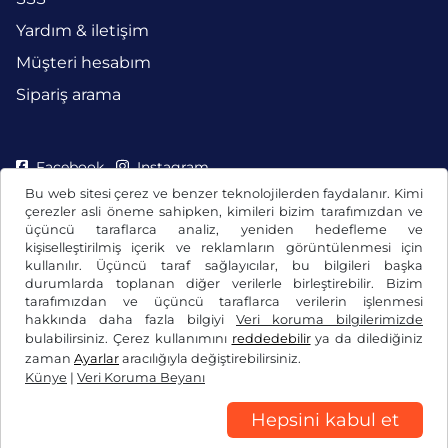
Yardım & iletişim
Müşteri hesabım
Sipariş arama
Facebook
Instagram
Bu web sitesi çerez ve benzer teknolojilerden faydalanır. Kimi
çerezler asli öneme sahipken, kimileri bizim tarafımızdan ve
üçüncü taraflarca analiz, yeniden hedefleme ve
kişiselleştirilmiş içerik ve reklamların görüntülenmesi için
kullanılır. Üçüncü taraf sağlayıcılar, bu bilgileri başka
durumlarda toplanan diğer verilerle birleştirebilir. Bizim
tarafımızdan ve üçüncü taraflarca verilerin işlenmesi
hakkında daha fazla bilgiyi
Veri koruma bilgilerimizde
bulabilirsiniz. Çerez kullanımını
reddedebilir
ya da dilediğiniz
zaman
Ayarlar
aracılığıyla değiştirebilirsiniz.
Künye
|
Veri Koruma Beyanı
Genel Ticaret Koşulları / Fesih Hakkı
Veri Koruma Beyanı
Çerez ayarları
Künye
Hepsini kabul et