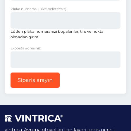
Plaka numarası
(ülke belirteçsiz)
Lütfen plaka numaranızı boş alanlar, tire ve nokta
olmadan girin!
E-posta adresiniz
Sipariş arayın
vintrica, Avrupa otoyolları için favori geçiş ücreti