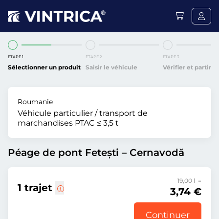
ÉTAPE 1
ÉTAPE 2
ÉTAPE 3
Sélectionner un produit
Saisir le véhicule
Vérifier et partir
Roumanie
Véhicule particulier / transport de
marchandises PTAC ≤ 3,5 t
Péage de pont Fetești – Cernavodă
19,00 l =
1 trajet
3,74 €
Continuer