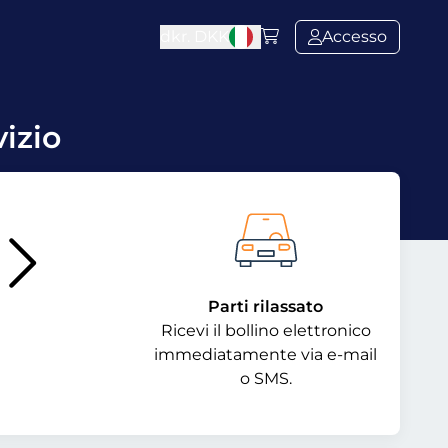
dkr.
DKK
Accesso
izio
Parti rilassato
Ricevi il bollino elettronico
immediatamente via e-mail
o SMS.