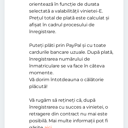
orientează în funcție de durata
selectată a valabilității vinietei-E.
Prețul total de plată este calculat și
afișat în cadrul procesului de
înregistrare.
Puteți plăti prin PayPal și cu toate
cardurile bancare uzuale. După plată,
înregistrarea numărului de
înmatriculare se va face în câteva
momente.
Vă dorim întotdeauna o călătorie
plăcută!
Vă rugăm să rețineți că, după
înregistrarea cu succes a vinietei, o
retragere din contract nu mai este
posibilă. Mai multe informații pot fi
găsite
aici
.