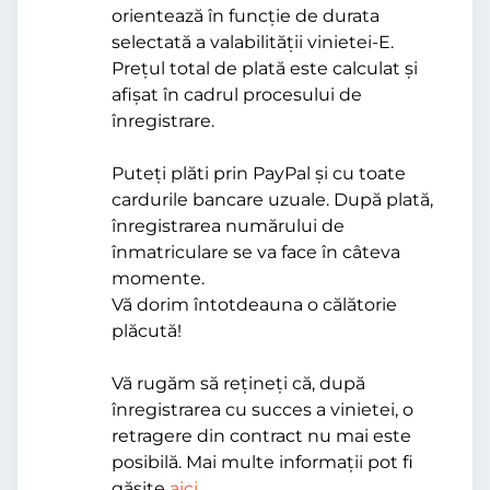
orientează în funcție de durata
selectată a valabilității vinietei-E.
Prețul total de plată este calculat și
afișat în cadrul procesului de
înregistrare.
Puteți plăti prin PayPal și cu toate
cardurile bancare uzuale. După plată,
înregistrarea numărului de
înmatriculare se va face în câteva
momente.
Vă dorim întotdeauna o călătorie
plăcută!
Vă rugăm să rețineți că, după
înregistrarea cu succes a vinietei, o
retragere din contract nu mai este
posibilă. Mai multe informații pot fi
găsite
aici
.