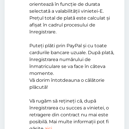
orientează în funcție de durata
selectată a valabilității vinietei-E.
Prețul total de plată este calculat și
afișat în cadrul procesului de
înregistrare.
Puteți plăti prin PayPal și cu toate
cardurile bancare uzuale. După plată,
înregistrarea numărului de
înmatriculare se va face în câteva
momente.
Vă dorim întotdeauna o călătorie
plăcută!
Vă rugăm să rețineți că, după
înregistrarea cu succes a vinietei, o
retragere din contract nu mai este
posibilă. Mai multe informații pot fi
găsite
aici
.