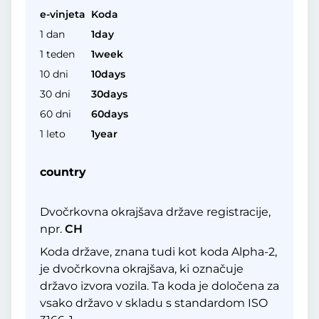
e-vinjeta
Koda
1 dan
1day
1 teden
1week
10 dni
10days
30 dni
30days
60 dni
60days
1 leto
1year
country
Dvočrkovna okrajšava države registracije,
npr.
CH
Koda države, znana tudi kot koda Alpha-2,
je dvočrkovna okrajšava, ki označuje
državo izvora vozila. Ta koda je določena za
vsako državo v skladu s standardom ISO