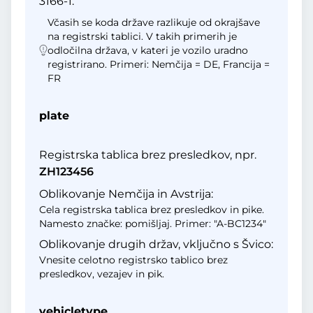
3166-1.
Včasih se koda države razlikuje od okrajšave
na registrski tablici. V takih primerih je
odločilna država, v kateri je vozilo uradno
registrirano. Primeri: Nemčija = DE, Francija =
FR
plate
Registrska tablica brez presledkov, npr.
ZH123456
Oblikovanje Nemčija in Avstrija:
Cela registrska tablica brez presledkov in pike.
Namesto značke: pomišljaj. Primer: "A-BC1234"
Oblikovanje drugih držav, vključno s Švico:
Vnesite celotno registrsko tablico brez
presledkov, vezajev in pik.
vehicletype