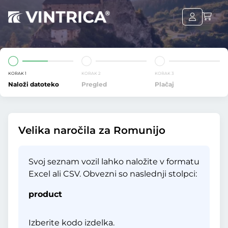
KORAK 1
KORAK 2
KORAK 3
Naloži datoteko
Pregled
Plačaj
Velika naročila za Romunijo
Svoj seznam vozil lahko naložite v formatu
Excel ali CSV. Obvezni so naslednji stolpci:
product
Izberite kodo izdelka.