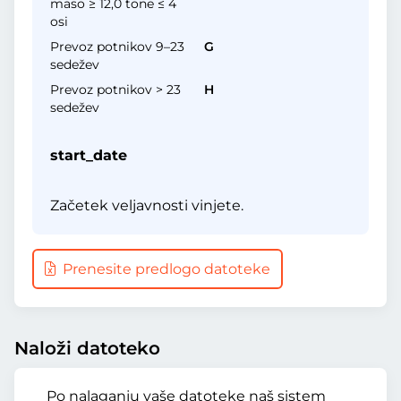
maso ≥ 12,0 tone ≤ 4
osi
Prevoz potnikov 9–23
G
sedežev
Prevoz potnikov > 23
H
sedežev
start_date
Začetek veljavnosti vinjete.
Prenesite predlogo datoteke
Naloži datoteko
Po nalaganju vaše datoteke naš sistem