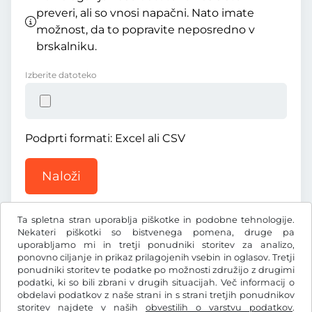
preveri, ali so vnosi napačni. Nato imate
možnost, da to popravite neposredno v
brskalniku.
Izberite datoteko
Podprti formati: Excel ali CSV
Naloži
Ta spletna stran uporablja piškotke in podobne tehnologije.
Nekateri piškotki so bistvenega pomena, druge pa
uporabljamo mi in tretji ponudniki storitev za analizo,
ponovno ciljanje in prikaz prilagojenih vsebin in oglasov. Tretji
ponudniki storitev te podatke po možnosti združijo z drugimi
Kč
CZK
podatki, ki so bili zbrani v drugih situacijah. Več informacij o
obdelavi podatkov z naše strani in s strani tretjih ponudnikov
storitev najdete v naših
obvestilih o varstvu podatkov
.