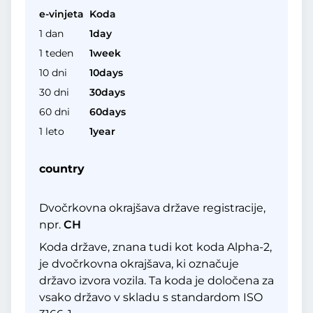
e-vinjeta
Koda
1 dan
1day
1 teden
1week
10 dni
10days
30 dni
30days
60 dni
60days
1 leto
1year
country
Dvočrkovna okrajšava države registracije,
npr.
CH
Koda države, znana tudi kot koda Alpha-2,
je dvočrkovna okrajšava, ki označuje
državo izvora vozila. Ta koda je določena za
vsako državo v skladu s standardom ISO