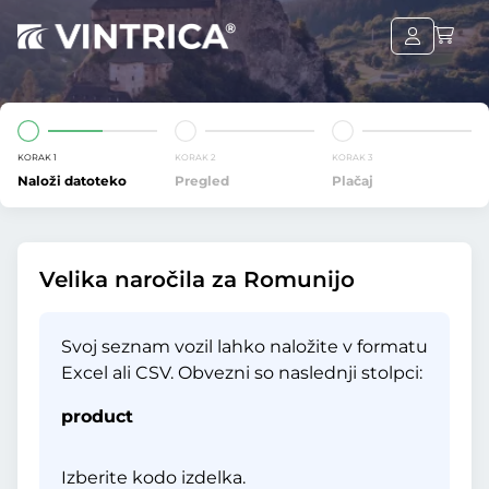
KORAK 1
KORAK 2
KORAK 3
Naloži datoteko
Pregled
Plačaj
Velika naročila za Romunijo
Svoj seznam vozil lahko naložite v formatu
Excel ali CSV. Obvezni so naslednji stolpci:
product
Izberite kodo izdelka.