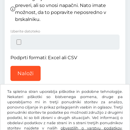
preveri, ali so vnosi napačni. Nato imate
možnost, da to popravite neposredno v
brskalniku.
Izberite datoteko
Podprti formati: Excel ali CSV
Naloži
Ta spletna stran uporablja piškotke in podobne tehnologije.
Nekateri piškotki so bistvenega pomena, druge pa
uporabljamo mi in tretji ponudniki storitev za analizo,
ponovno ciljanje in prikaz prilagojenih vsebin in oglasov. Tretji
ponudniki storitev te podatke po možnosti združijo z drugimi
dkr.
DKK
podatki, ki so bili zbrani v drugih situacijah. Več informacij o
obdelavi podatkov z naše strani in s strani tretjih ponudnikov
storitev najdete v naših
obvestilih o varstvu podatkov
.