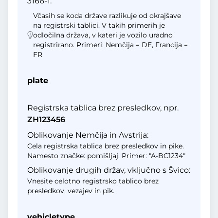
3166-1.
Včasih se koda države razlikuje od okrajšave
na registrski tablici. V takih primerih je
odločilna država, v kateri je vozilo uradno
registrirano. Primeri: Nemčija = DE, Francija =
FR
plate
Registrska tablica brez presledkov, npr.
ZH123456
Oblikovanje Nemčija in Avstrija:
Cela registrska tablica brez presledkov in pike.
Namesto značke: pomišljaj. Primer: "A-BC1234"
Oblikovanje drugih držav, vključno s Švico:
Vnesite celotno registrsko tablico brez
presledkov, vezajev in pik.
vehicletype