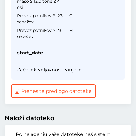
maso ≥ 12,0 tone ≤ 4
osi
Prevoz potnikov 9–23
G
sedežev
Prevoz potnikov > 23
H
sedežev
start_date
Začetek veljavnosti vinjete.
Prenesite predlogo datoteke
Naloži datoteko
Po nalaganju vaše datoteke naš sistem