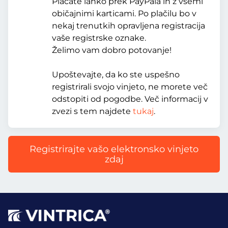
Plačate lahko prek PayPala in z vsemi
običajnimi karticami. Po plačilu bo v
nekaj trenutkih opravljena registracija
vaše registrske oznake.
Želimo vam dobro potovanje!
Upoštevajte, da ko ste uspešno
registrirali svojo vinjeto, ne morete več
odstopiti od pogodbe. Več informacij v
zvezi s tem najdete
tukaj
.
Registrirajte vašo elektronsko vinjeto
zdaj