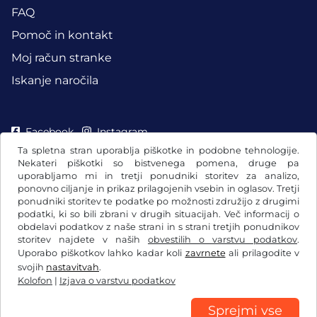
FAQ
Pomoč in kontakt
Moj račun stranke
Iskanje naročila
Facebook
Instagram
Ta spletna stran uporablja piškotke in podobne tehnologije.
Nekateri piškotki so bistvenega pomena, druge pa
uporabljamo mi in tretji ponudniki storitev za analizo,
ponovno ciljanje in prikaz prilagojenih vsebin in oglasov. Tretji
ponudniki storitev te podatke po možnosti združijo z drugimi
podatki, ki so bili zbrani v drugih situacijah. Več informacij o
obdelavi podatkov z naše strani in s strani tretjih ponudnikov
storitev najdete v naših
obvestilih o varstvu podatkov
.
Uporabo piškotkov lahko kadar koli
zavrnete
ali prilagodite v
svojih
nastavitvah
.
Kolofon
|
Izjava o varstvu podatkov
Splošni pogoji poslovanja/preklicna pravica
Izjava o varstvu podatkov
Nastavitve piškotkov
Kolofon
Sprejmi vse