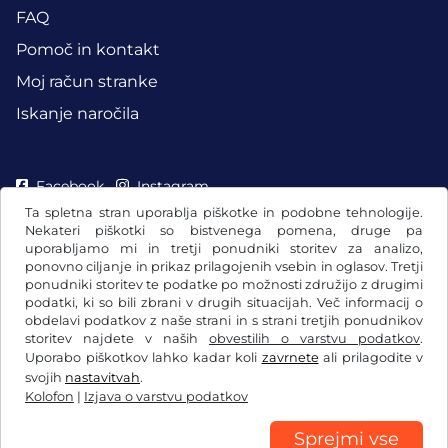
FAQ
Pomoč in kontakt
Moj račun stranke
Iskanje naročila
Facebook
Instagram
Ta spletna stran uporablja piškotke in podobne tehnologije.
Nekateri piškotki so bistvenega pomena, druge pa
uporabljamo mi in tretji ponudniki storitev za analizo,
ponovno ciljanje in prikaz prilagojenih vsebin in oglasov. Tretji
ponudniki storitev te podatke po možnosti združijo z drugimi
podatki, ki so bili zbrani v drugih situacijah. Več informacij o
obdelavi podatkov z naše strani in s strani tretjih ponudnikov
storitev najdete v naših
obvestilih o varstvu podatkov
.
Uporabo piškotkov lahko kadar koli
zavrnete
ali prilagodite v
svojih
nastavitvah
.
Kolofon
|
Izjava o varstvu podatkov
Splošni pogoji poslovanja/preklicna pravica
Izjava o varstvu podatkov
Nastavitve piškotkov
Kolofon
Sprejmi vse