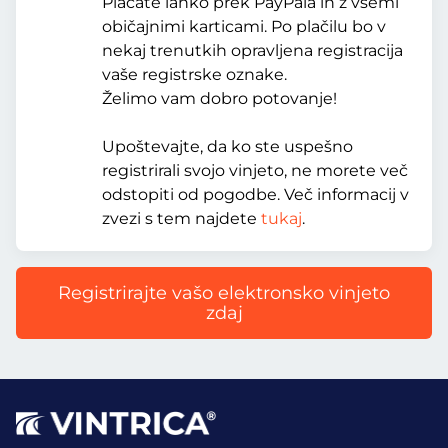
Plačate lahko prek PayPala in z vsemi
običajnimi karticami. Po plačilu bo v
nekaj trenutkih opravljena registracija
vaše registrske oznake.
Želimo vam dobro potovanje!
Upoštevajte, da ko ste uspešno
registrirali svojo vinjeto, ne morete več
odstopiti od pogodbe. Več informacij v
zvezi s tem najdete
tukaj
.
Registrirajte vašo elektronsko vinjeto
zdaj