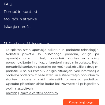
FAQ
Pomoč in kontakt
Moj račun stranke
Iskanje naročila
Facebook
Instagram
Ta spletna stran uporablja piškotke in podobne tehnologije.
Nekateri piškotki so bistvenega pomena, druge pa
uporabljamo mi in tretji ponudniki storitev za analizo,
ponovno ciljanje in prikaz prilagojenih vsebin in oglasov. Tretji
ponudniki storitev te podatke po možnosti združijo z drugimi
podatki, ki so bili zbrani v drugih situacijah. Več informacij o
obdelavi podatkov z naše strani in s strani tretjih ponudnikov
storitev najdete v naših
obvestilih o varstvu podatkov
.
Uporabo piškotkov lahko kadar koli
zavrnete
ali prilagodite v
svojih
nastavitvah
.
Kolofon
|
Izjava o varstvu podatkov
Splošni pogoji poslovanja/preklicna pravica
Izjava o varstvu podatkov
Nastavitve piškotkov
Kolofon
Sprejmi vse