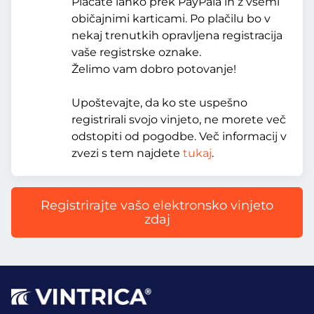
Plačate lahko prek PayPala in z vsemi
običajnimi karticami. Po plačilu bo v
nekaj trenutkih opravljena registracija
vaše registrske oznake.
Želimo vam dobro potovanje!
Upoštevajte, da ko ste uspešno
registrirali svojo vinjeto, ne morete več
odstopiti od pogodbe. Več informacij v
zvezi s tem najdete
tukaj
.
Registrirajte vašo elektronsko vinjeto
zdaj