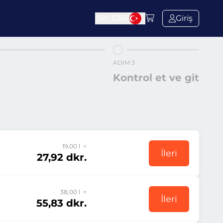
dkr.
DKK
Giriş
ADIM 3
Kontrol et ve git
19,00 l =
İleri
27,92 dkr.
38,00 l =
İleri
55,83 dkr.