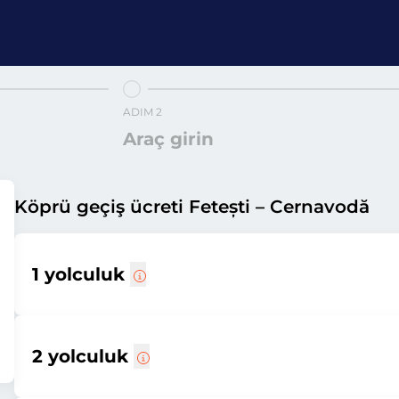
ADIM 2
Araç girin
Köprü geçiş ücreti Fetești – Cernavodă
1 yolculuk
2 yolculuk