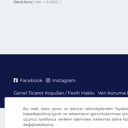
Döviz kuru:
1 dkr. = 5,0802 l
Facebook
Instagram
Genel Ticaret Koşulları / Fesih Hakkı
Veri Koruma 
Bu web sitesi çerez ve benzer teknolojilerden faydal
kişiselleştirilmiş içerik ve reklamların görüntülenmesi içi
üçüncü taraflarca verilerin işlenmesi hakkında daha faz
değiştirebilirsiniz.