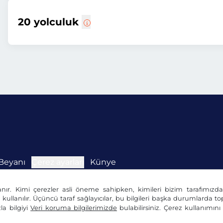
20 yolculuk
Beyanı
Çerez ayarları
Künye
anır. Kimi çerezler asli öneme sahipken, kimileri bizim tarafımız
n kullanılır. Üçüncü taraf sağlayıcılar, bu bilgileri başka durumlarda top
la bilgiyi
Veri koruma bilgilerimizde
bulabilirsiniz. Çerez kullanımın