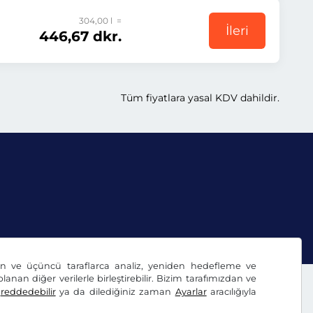
304,00 l =
İleri
446,67 dkr.
Tüm fiyatlara yasal KDV dahildir.
dan ve üçüncü taraflarca analiz, yeniden hedefleme ve
lanan diğer verilerle birleştirebilir. Bizim tarafımızdan ve
ı
reddedebilir
ya da dilediğiniz zaman
Ayarlar
aracılığıyla