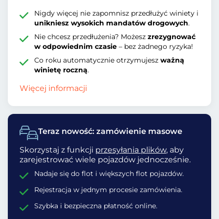
Nigdy więcej nie zapomnisz przedłużyć winiety i
unikniesz wysokich mandatów drogowych
.
Nie chcesz przedłużenia? Możesz
zrezygnować
w odpowiednim czasie
– bez żadnego ryzyka!
Co roku automatycznie otrzymujesz
ważną
winietę roczną
.
Więcej informacji
Teraz nowość: zamówienie masowe
Skorzystaj z funkcji
przesyłania plików
, aby
zarejestrować wiele pojazdów jednocześnie.
Nadaje się do flot i większych flot pojazdów.
Rejestracja w jednym procesie zamówienia.
Szybka i bezpieczna płatność online.