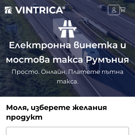
Електронна винетка и
мостова такса Румъния
Просто. Онлайн. Платете пътна
такса.
Моля, изберете желания
продукт