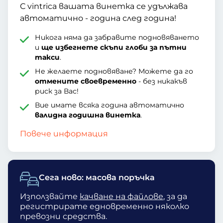
С vintrica вашата винетка се удължава
автоматично - година след година!
Никога няма да забравите подновяването
и
ще избегнете скъпи глоби за пътни
такси
.
Не желаете подновяване? Можете да го
отмените своевременно
- без никакъв
риск за Вас!
Вие имате всяка година автоматично
валидна годишна винетка
.
Повече информация
Сега ново: масова поръчка
Използвайте
качване на файлове
, за да
регистрирате едновременно няколко
превозни средства.