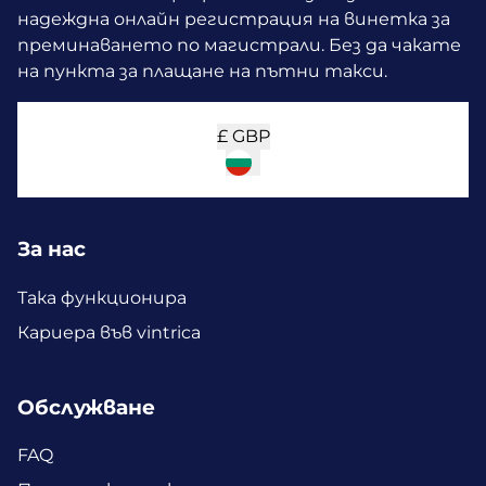
надеждна онлайн регистрация на винетка за
преминаването по магистрали. Без да чакате
на пункта за плащане на пътни такси.
£
GBP
За нас
Така функционира
Кариера във vintrica
Обслужване
FAQ