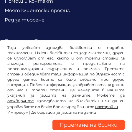
Помощ и контакт
Моят клиентски профил
Ред за търсене
Facebook
Instagram
Този уебсайт използва бисквитки и подобни
технологии. Някои бисквитки са задължителни, други
се използват от нас, както и от трети страни за
анализи, ретаргетинг и представяне на
персонализирани съдържания и реклама. Третите
страни обединяват тази информация по възможност с
други данни, които са били събрани при други
ситуации. Повече информация за обработката на данни
от нас и трети страни ще намерите в нашите
указания за защита на данните
. Можете да
отхвърлите
използването на бисквитки или да ги
Общи условия / право на отказ
управлявате по всяко време чрез Вашите
настройки
.
Импресум
|
Декларация за защита на данни
Декларация за защита на данни
Настройки на бисквитките
Импресум
Приемане на всички