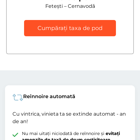
Fetești – Cernavodă
Cumpărați taxa de pod
Reînnoire automată
Cu vintrica, vinieta ta se extinde automat - an
de an!
Nu mai uitați niciodată de reînnoire și
evitați
amenzile de taxă de drum costisitoare.