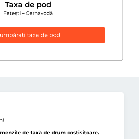
Taxa de pod
Fetești – Cernavodă
umpărați taxa de pod
n!
amenzile de taxă de drum costisitoare.