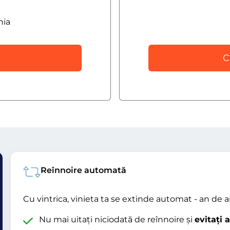
nia
C
Reînnoire automată
Cu vintrica, vinieta ta se extinde automat - an de a
Nu mai uitați niciodată de reînnoire și
evitați 