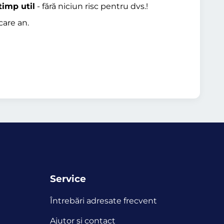
timp util
- fără niciun risc pentru dvs.!
care an.
Service
Întrebări adresate frecvent
Ajutor și contact