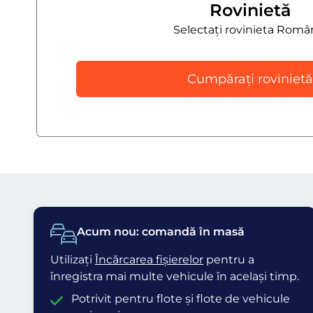
Rovinietă
Selectați rovinieta Româ
Cumpărați rovinietă
Acum nou: comandă în masă
Utilizați
Încărcarea fișierelor
pentru a
înregistra mai multe vehicule în același timp.
Potrivit pentru flote și flote de vehicule