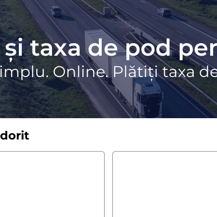
 și taxa de pod p
implu. Online. Plătiți taxa d
dorit