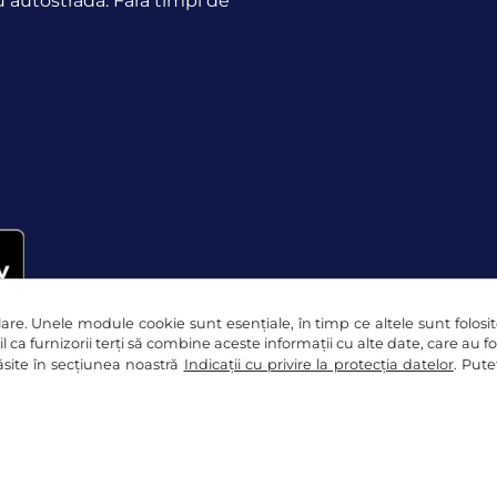
u autostradă. Fără timpi de
re. Unele module cookie sunt esențiale, în timp ce altele sunt folosite 
l ca furnizorii terți să combine aceste informații cu alte date, care au f
 găsite în secțiunea noastră
Indicații cu privire la protecția datelor
. Pute
eclaraţie de confidențialitate
Setări cookie
Mențiuni le