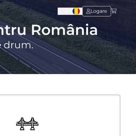
£
GBP
Logare
entru România
e drum.