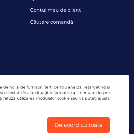
Contul meu de client
Căutare comandă
de noi și de furnizorii terți pentru analiză, retargeting și
ost colectate în alte situații. Informații suplimentare despre
ți
refuza
utilizarea modulelor cookie sau vă puteți ajusta
gale
De acord cu toate