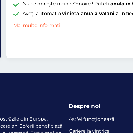
Nu se dorește nicio reînnoire? Puteți
anula în 
Aveți automat o
vinietă anuală valabilă în
fie
Mai multe informatii
Despre noi
ostrăzile din Europa.
Astfel funcţionează
ecare an.
Șoferii beneficiază
Cariere la vintrica