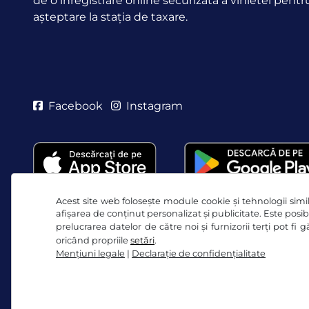
de o înregistrare online securizată a vinietei pentr
așteptare la stația de taxare.
Facebook
Instagram
Acest site web folosește module cookie și tehnologii simila
afișarea de conținut personalizat și publicitate. Este posibi
prelucrarea datelor de către noi și furnizorii terți pot fi
oricând propriile
setări
.
Mențiuni legale
|
Declaraţie de confidențialitate
Termeni generali şi condiţii / drept de retragere
D