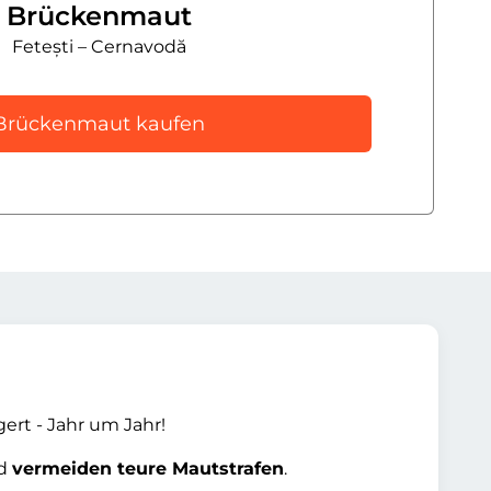
Brückenmaut
Fetești – Cernavodă
Brückenmaut kaufen
gert - Jahr um Jahr!
nd
vermeiden teure Mautstrafen
.