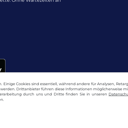
nette. Ohne Wartezeiten an
 Einige Cookies sind essentiell, während andere für Analysen, Retar
werden. Drittanbieter führen diese Informationen möglicherweise m
rarbeitung durch uns und Dritte finden Sie in unseren
Datenschu
n.
okie Einstellungen
Impressum