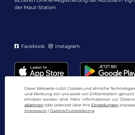
sicheren Online-Registrierung der Autobahn Vig
der Maut-Station.
Facebook
Instagram
Diese Webseite nutzt Cookies und ähnliche Technologien.
und Werbung von uns sowie von Drittanbietern genutzt 
erhoben worden sind. Mehr Informationen zur Datenve
ablehnen
oder jederzeit über Ihre
Einstellungen
anpasse
Impressum
|
Datenschutzerklärung
AGB / Widerrufsrecht
Datenschutzerklärung
Co