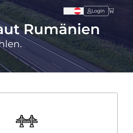
CHF
Login
aut Rumänien
hlen.