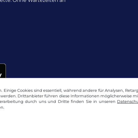
nette. Ohne Wartezeiten an
 Einige Cookies sind essentiell, während andere für Analysen, Retar
werden. Drittanbieter führen diese Informationen möglicherweise m
rarbeitung durch uns und Dritte finden Sie in unseren
Datenschu
n.
okie Einstellungen
Impressum