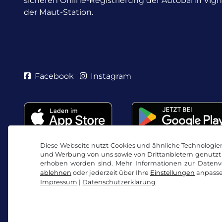
sicheren Online-Registrierung der Autobahn Vig
der Maut-Station.
Facebook
Instagram
Diese Webseite nutzt Cookies und ähnliche Technologien.
und Werbung von uns sowie von Drittanbietern genutzt 
erhoben worden sind. Mehr Informationen zur Datenve
ablehnen
oder jederzeit über Ihre
Einstellungen
anpasse
Impressum
|
Datenschutzerklärung
AGB / Widerrufsrecht
Datenschutzerklärung
Co