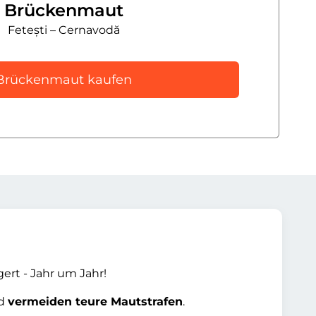
Brückenmaut
Fetești – Cernavodă
Brückenmaut kaufen
gert - Jahr um Jahr!
nd
vermeiden teure Mautstrafen
.