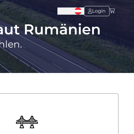
Kč
CZK
Login
aut Rumänien
hlen.