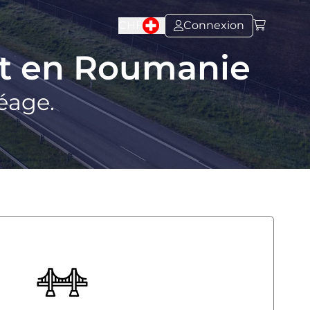
CHF
Connexion
nt en Roumanie
péage.