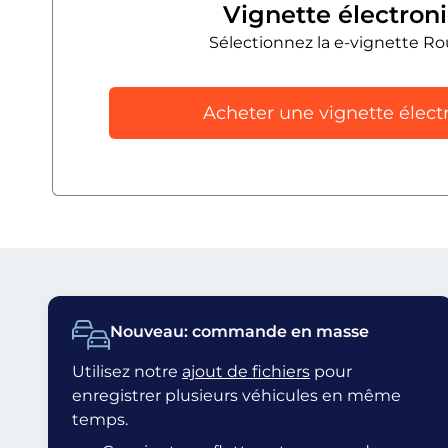
Vignette électron
Sélectionnez la e-vignette R
Acheter une vignette élect
Nouveau: commande en masse
Utilisez notre
ajout de fichiers
pour
enregistrer plusieurs véhicules en même
temps.