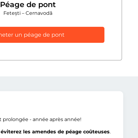
Péage de pont
Fetești – Cernavodă
heter un péage de pont
t prolongée - année après année!
t
éviterez les amendes de péage coûteuses
.