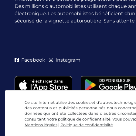
Des millions d'automobilistes utilisent chaque an
électronique.
Les automobilistes bénéficient d'u
sécurisé de la vignette autoroutière. Sans attente
Facebook
Instagram
Ce site Internet utilise des cookies et d’autres technologie
des contenus et publicités personnalisés nous concerna
données qui ont été collectées dans d’autres circonsta
consultant notre
politique de confidentialité
. Vous pouve
Mentions légales
|
Politique de confidentialité
CGV/droit de rétractation
Politique de confidentia