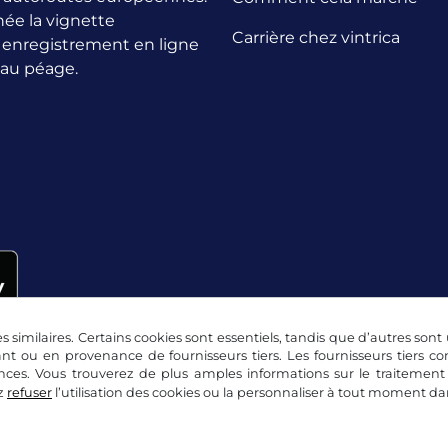
née la vignette
Carrière chez vintrica
n enregistrement en ligne
 au péage.
s similaires. Certains cookies sont essentiels, tandis que d’autres sont u
nt ou en provenance de fournisseurs tiers. Les fournisseurs tiers 
nces. Vous trouverez de plus amples informations sur le traitement
z
refuser
l’utilisation des cookies ou la personnaliser à tout moment d
lité
Paramétrage des cookies
Mentions légales