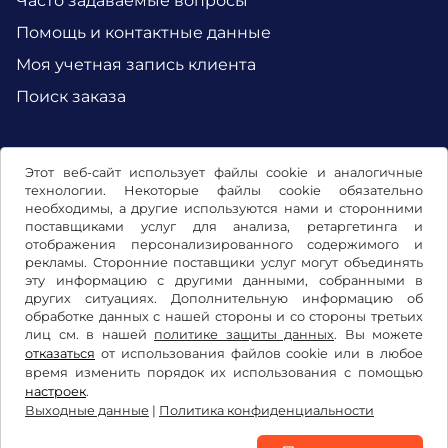
Часто задаваемые вопросы
Помощь и контактные данные
Моя учетная запись клиента
Поиск заказа
Facebook
Instagram
Этот веб-сайт использует файлы cookie и аналогичные
технологии. Некоторые файлы cookie обязательно
необходимы, а другие используются нами и сторонними
поставщиками услуг для анализа, ретаргетинга и
отображения персонализированного содержимого и
рекламы. Сторонние поставщики услуг могут объединять
эту информацию с другими данными, собранными в
других ситуациях. Дополнительную информацию об
обработке данных с нашей стороны и со стороны третьих
лиц см. в нашей
политике защиты данных
. Вы можете
отказаться
от использования файлов cookie или в любое
время изменить порядок их использования с помощью
Условия использования/право на отказ
настроек
.
Выходные данные
|
Политика конфиденциальности
Политика конфиденциальности
Настройки файлов cookie
Выходные данные