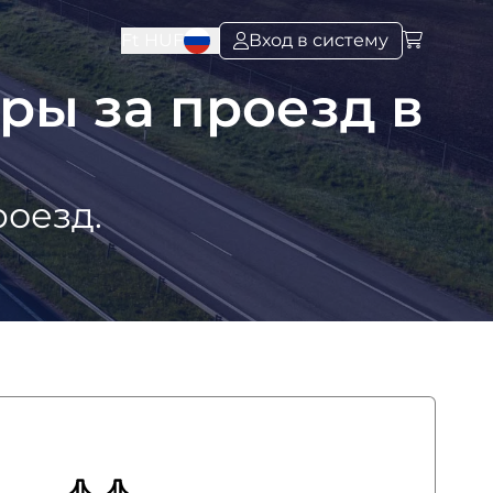
Ft
HUF
Вход в систему
ры за проезд в
роезд.