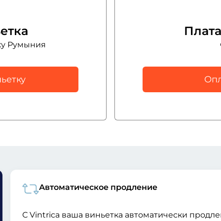
етка
Плата
ку Румыния
ьетку
Опл
Автоматическое продление
С Vintrica ваша виньетка автоматически продлев